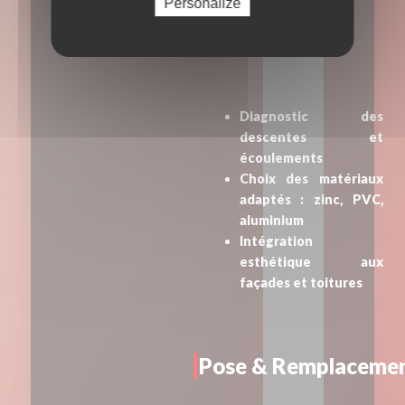
Personalize
Diagnostic des
descentes et
écoulements
Choix des matériaux
adaptés : zinc, PVC,
aluminium
Intégration
esthétique aux
façades et toitures
Pose & Remplaceme