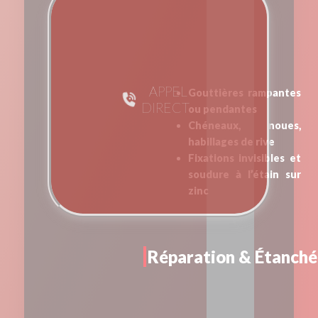
APPEL
Gouttières rampantes
DIRECT
ou pendantes
Chéneaux, noues,
habillages de rive
Fixations invisibles et
soudure à l’étain sur
zinc
Réparation & Étanché