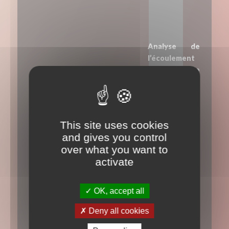
Analyse de
l’écoulement
des eaux de
pluie et
adaptation
des éléments
de zinguerie
This site uses cookies
selon la
and gives you control
configuration
over what you want to
de votre
activate
toiture.
OK, accept all
Deny all cookies