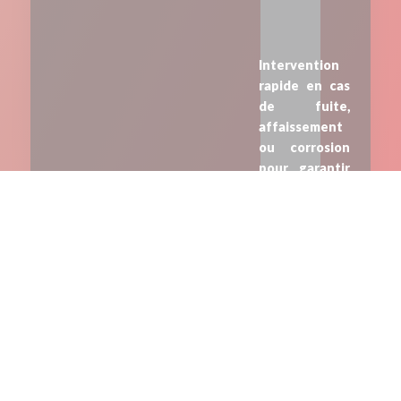
Intervention
rapide en cas
de fuite,
affaissement
ou corrosion
pour garantir
la longévité
de vos
évacuations
d’eaux
pluviales.