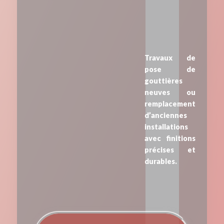
Travaux de
pose de
gouttières
neuves ou
remplacement
d’anciennes
installations
avec finitions
précises et
durables.